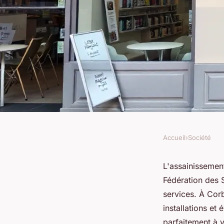
Accueil
›
Société
SOCIÉTÉ
Entreprise assainiss
L'assainissemen
Fédération des 
expert à Corbeil-Es
services. À Corb
installations et
parfaitement à 