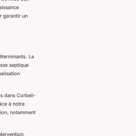
naissance
 garantir un
déterminants. La
sse septique
alisation
ons dans Corbeil-
âce à notre
ation, notamment
tervention.