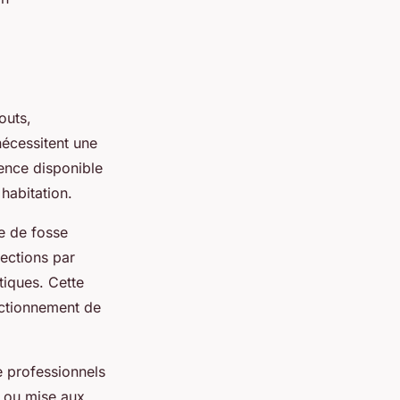
outs,
nécessitent une
ence disponible
habitation.
e de fosse
pections par
tiques. Cette
nctionnement de
e professionnels
n ou mise aux