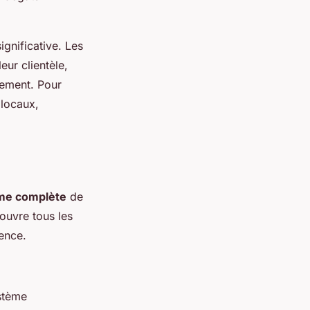
gnificative. Les
ur clientèle,
ssement. Pour
 locaux,
e complète
de
ouvre tous les
gence.
stème