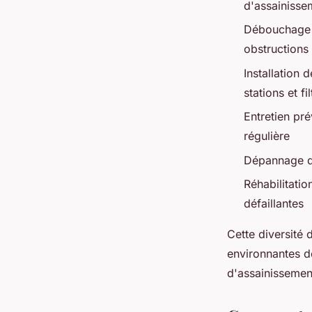
d'assainiss
Débouchage d
obstructions
Installation
stations et f
Entretien pr
régulière
Dépannage d'
Réhabilitati
défaillantes
Cette diversité
environnantes d
d'assainissemen