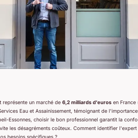
ement 91 : votre
t représente un marché de
6,2 milliards d'euros
en France 
Services Eau et Assainissement, témoignant de l'importance
sonnes
eil-Essonnes, choisir le bon professionnel garantit la conf
 évite les désagréments coûteux. Comment identifier l'exper
vos besoins spécifiques ?