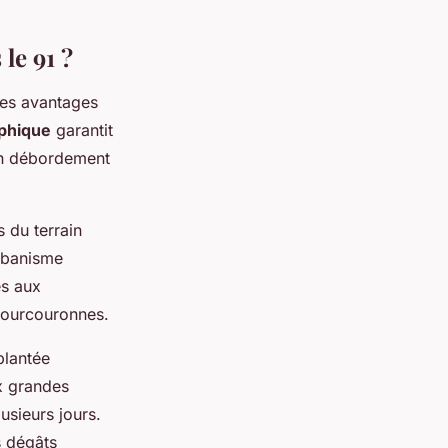
le 91 ?
des avantages
phique
garantit
 un débordement
 du terrain
urbanisme
es aux
Courcouronnes.
plantée
x grandes
usieurs jours.
s dégâts