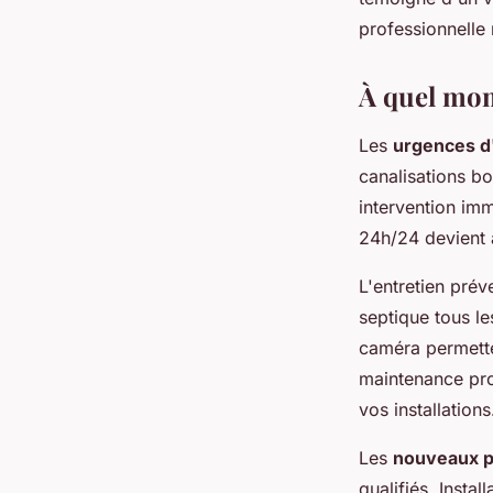
professionnelle
À quel mome
Les
urgences d
canalisations b
intervention im
24h/24 devient a
L'entretien prév
septique tous le
caméra permette
maintenance pro
vos installations
Les
nouveaux p
qualifiés. Insta