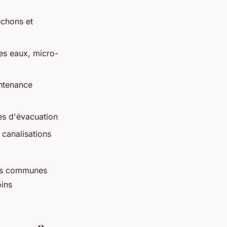
uchons et
tes eaux, micro-
intenance
es d'évacuation
 canalisations
des communes
oins