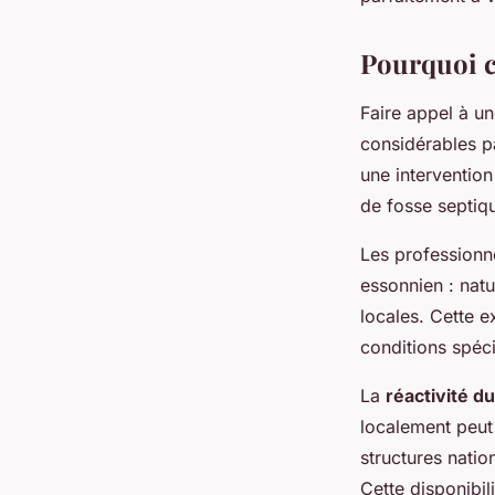
Lucas
•
30 janvier 2026
•
7 min de lecture
Pourquoi ch
Faire appel à u
considérables p
une interventio
de fosse septiq
Les professionne
essonnien : nat
locales. Cette e
conditions spé
La
réactivité d
localement peut
structures natio
Cette disponibil