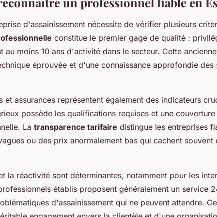
connaître un professionnel fiable en E
eprise d'assainissement nécessite de vérifier plusieurs critèr
ofessionnelle
constitue le premier gage de qualité : privilé
t au moins 10 ans d'activité dans le secteur. Cette ancienn
technique éprouvée et d'une connaissance approfondie des s
ns et assurances représentent également des indicateurs cru
rieux possède les qualifications requises et une couverture
nnelle. La
transparence tarifaire
distingue les entreprises fi
vagues ou des prix anormalement bas qui cachent souvent 
 et la réactivité sont déterminantes, notamment pour les inte
professionnels établis proposent généralement un service 
oblématiques d'assainissement qui ne peuvent attendre. C
éritable engagement envers la clientèle et d'une organisati