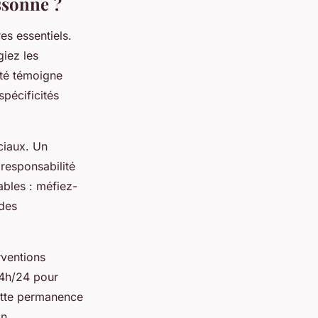
ssonne ?
es essentiels.
giez les
eté témoigne
pécificités
ciaux. Un
 responsabilité
ables : méfiez-
des
rventions
24h/24 pour
ette permanence
on